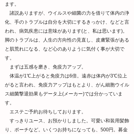
ます。
諸説ありますが、ウイルスや細菌の力を借りて体内の浄
化、手のトラブルは自分を大切にするきっかけ、などと言
われ、病気疾患には意味があります(と、私は思います)。
脚のトラブルは、人生の方向性の見直し、皮膚緊張がある
と肌荒れになる、など心のありように気付く事が大切で
す。
まずは五感を磨き、免疫力アップ。
体温が1℃上がると免疫力は6倍。遠赤は体内が3℃位上
がると言われ、免疫力アップはもとより、がん細胞ウイル
ス細菌撃退効果もデータ上(メーカー)では分かっていま
す。
エステご予約お待ちしております。
すっきりユース、お預かりしました。可愛い和装用髪飾
り、ポーチなど。いくつお持ちになっても、500円。募金